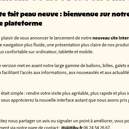
te fait peau neuve : bienvenue sur notr
e plateforme
nouveau site Inter
 plaisir de vous annoncer le lancement de notre
e navigation plus fluide, une présentation plus claire de nos produi
us confortable sur ordinateur, tablette et mobile.
 version met en avant notre large gamme de ballons, billes, galets e
en facilitant l’accès aux informations, aux nouveautés et aux actualité
 était simple : rendre votre visite plus agréable, plus rapide et plus 
vous apprécierez la nouvelle interface autant que nous avons pris pl
itez nous partager un avis ou signaler un point à améliorer, vous 
iti@itibv.fr
ement via notre page de contact :
06 24 54 26 67.