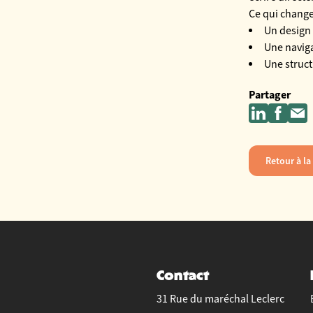
Ce qui chang
Un design 
Une naviga
Une struc
Partager
Retour à la 
Contact
31 Rue du maréchal Leclerc