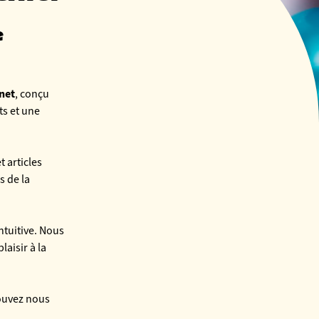
e
net
, conçu
ts et une
t articles
s de la
intuitive. Nous
aisir à la
pouvez nous