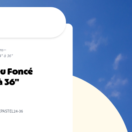
ns
4" à 36"
eu Foncé
à 36"
PASTEL24-36