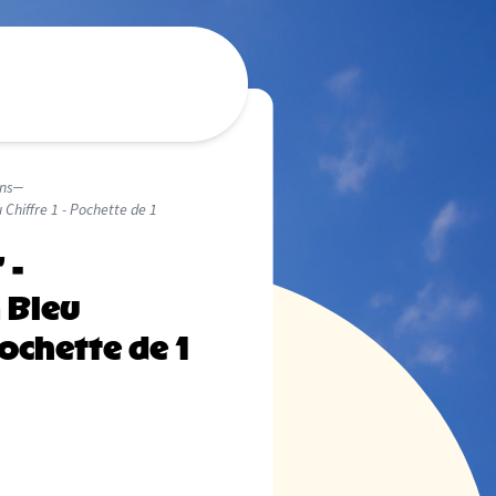
ns
 Chiffre 1 - Pochette de 1
 -
 Bleu
Pochette de 1