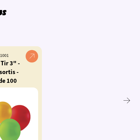
us
 1001
Tir 3" -
sortis -
de 100