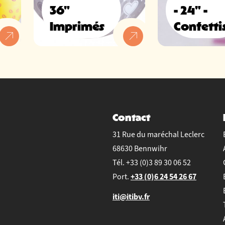
36"
- 24" -
Imprimés
Confetti
Contact
31 Rue du maréchal Leclerc
68630 Bennwihr
Tél.
+33 (0)3 89 30 06 52
+33 (0)6 24 54 26 67
Port.
iti@itibv.fr