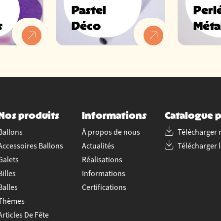
Pastel
Perl
s
Déco
Méta
Nos produits
Informations
Catalogue p
Ballons
À propos de nous
Télécharger 
Accessoires Ballons
Actualités
Télécharger 
Galets
Réalisations
Billes
Informations
Balles
Certifications
Thèmes
Articles De Fête