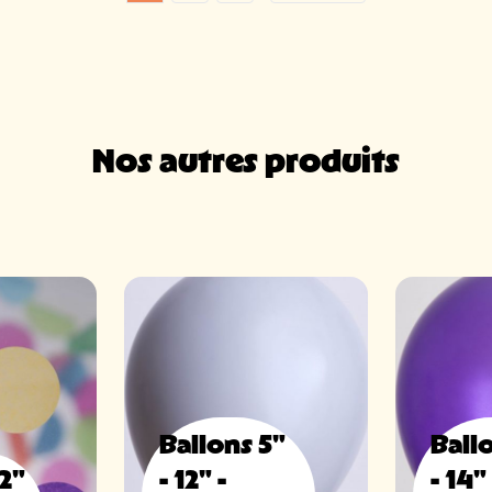
Nos autres produits
Ballons 5"
Ball
12"
- 12" -
- 14" 