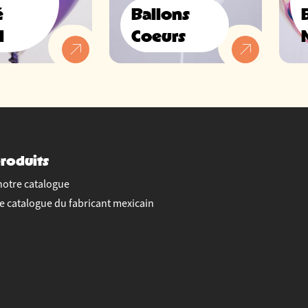
é
Ballons
l
Coeurs
roduits
notre catalogue
le catalogue du fabricant mexicain